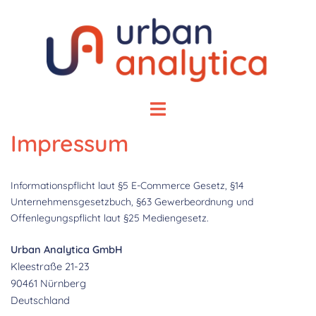
Zum
Inhalt
springen
Menü
umschalten
Impressum
Informationspflicht laut §5 E-Commerce Gesetz, §14
Unternehmensgesetzbuch, §63 Gewerbeordnung und
Offenlegungspflicht laut §25 Mediengesetz.
Urban Analytica GmbH
Kleestraße 21-23
90461 Nürnberg
Deutschland